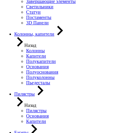
Завершающие элементы
Светильники
Статуи
Постаменты
3D Панели
Колонны, капители
Назад
Колонны
Капители
Полукапители
Основания
Полуоснования
Полуколонны
Пьедесталы
Пилястры
Назад
Пилястры
Основания
Капители
Багеты