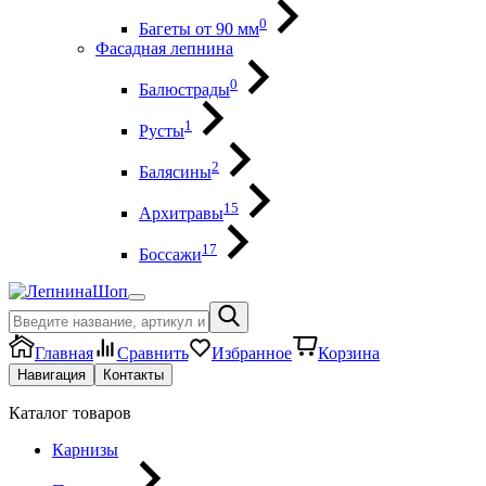
0
Багеты от 90 мм
Фасадная лепнина
0
Балюстрады
1
Русты
2
Балясины
15
Архитравы
17
Боссажи
Главная
Сравнить
Избранное
Корзина
Навигация
Контакты
Каталог товаров
Карнизы