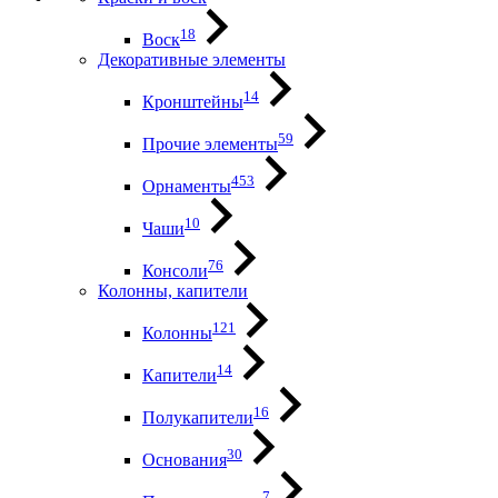
18
Воск
Декоративные элементы
14
Кронштейны
59
Прочие элементы
453
Орнаменты
10
Чаши
76
Консоли
Колонны, капители
121
Колонны
14
Капители
16
Полукапители
30
Основания
7