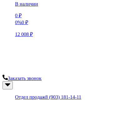
В наличии
0
₽
0%
0
₽
12 008
₽
Гипермаркет лепины "ЛепнинаШоп"
Остались вопросы? Закажите консультацию у наших
специалистов.
Заказать звонок
8 (495) 728-08-60
Отдел продаж
8 (903) 181-14-11
Категории
Карнизы
Плинтусы
Молдинги
Балки