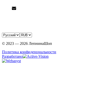
Щёлково, территория Северное Серково, 8
sale@lepninashop.ru
Вся информация на сайте носит справочный характер и не
является публичной офертой, определяемой статьей 437 ГК
РФ
© 2023 — 2026 ЛепнинаШоп
Политика конфиденциальности
Разработано