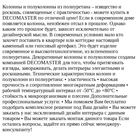
Колонны и полуколонны из полиуретана – изящество и
роскошь, совмещенные с практичностью - можете купить в
DECOMASTER по отличной цене! Если в современном доме
появляется колонна, неизбежен отсыл в прошлое. Однако
каким это прошлое будет, зависит исключительно от
дизайнерской мысли. В современных условиях мало кто
захочет поставить в квартире или коттедже настоящий
каменный или гипсовый артефакт. Это будет изделие
современное и высокотехнологичное, из вспененного
полиуретана. Декоративные колонны и полуколонны созданы
компанией DECOMASTER для того, чтобы притягивать
взгляды, завораживать, делать интерьеры элегантными и
роскошными. Технические характеристики колонн и
полуколонн из полиуретана: • эластичность • высокая
прочность и сопротивление многократным деформациям •
рабочий температурный интервал от -50°С до +80°С •
стойкость к микроорганизмам и плесени Дополнительные
профессиональные услуги: • Мы поможем Вам бесплатно
подобрать комплексное решение под Ваш дизайн • Вы можете
заказать у нас эксклюзивный дизайн интерьера с данным
товаром • Вы можете заказать монтаж данного товара Если
остались вопросы, задайте их прямо сейчас менеджеру-
консультанту!