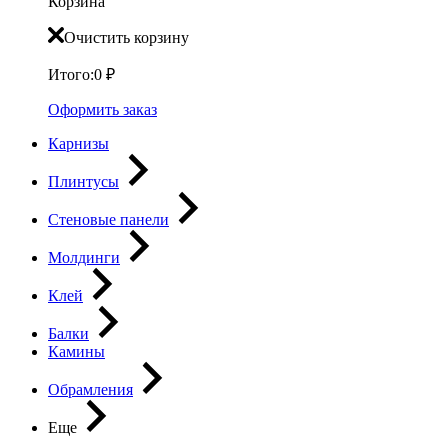
Корзина
Очистить корзину
Итого:
0
₽
Оформить заказ
Карнизы
Плинтусы
Стеновые панели
Молдинги
Клей
Балки
Камины
Обрамления
Еще