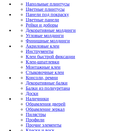
Напольные плинтусы
Цветные плинтусы
Панели под покраску
Цветные панели
Рейки и доборы
Декоративные молдинги
Угловые молдинги
Финишные молдинги
Акриловые клеи
Инструменты
Клеи быстрой фиксации
Клеи-шпатлевки
Монтажные клеи
Стыковочные клеи
Консоли, ремни
Декоративные балки
Балки из полиуретана
Доски
Наличники
Обрамления дверей
Обрамление зеркал
Пилястры
Профили
Прочие элементы
Краски и воск