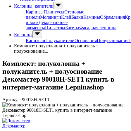
Колонны, капители
Карнизы
Плинтусы
Стеновые
панели
Молдинги
Клей
Балки
Камины
Обрамления
Кр
и воск
Декоративные
элементы
Пилястры
Багеты
Фасадная лепнина
Колонны
Капители
Полукапители
Основания
Полуоснования
П
Комплект: полуколонна + полукапитель +
полуоснование...
Комплект: полуколонна +
полукапитель + полуоснование
Декомастер 90018H-SET1 купить в
интернет-магазине Lepninashop
Артикул:
90018H-SET1
Декомастер