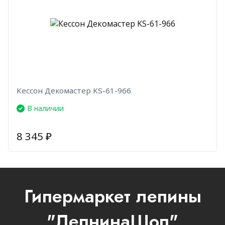
Кессон Декомастер KS-61-966
В наличии
8 345
₽
Гипермаркет лепины
"ЛепнинаШоп"