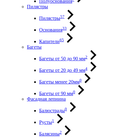
Полуоснования
Пилястры
57
Пилястры
33
Основания
65
Капители
Багеты
2
Багеты от 50 до 90 мм
4
Багеты от 20 до 49 мм
0
Багеты менее 20мм
0
Багеты от 90 мм
Фасадная лепнина
0
Балюстрады
1
Русты
2
Балясины