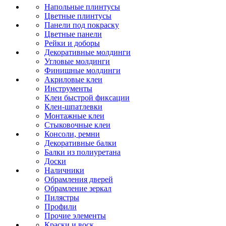
Напольные плинтусы
Цветные плинтусы
Панели под покраску
Цветные панели
Рейки и доборы
Декоративные молдинги
Угловые молдинги
Финишные молдинги
Акриловые клеи
Инструменты
Клеи быстрой фиксации
Клеи-шпатлевки
Монтажные клеи
Стыковочные клеи
Консоли, ремни
Декоративные балки
Балки из полиуретана
Доски
Наличники
Обрамления дверей
Обрамление зеркал
Пилястры
Профили
Прочие элементы
Краски и воск