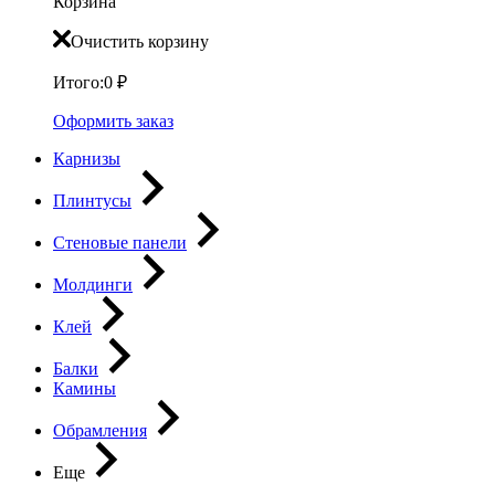
Корзина
Очистить корзину
Итого:
0
₽
Оформить заказ
Карнизы
Плинтусы
Стеновые панели
Молдинги
Клей
Балки
Камины
Обрамления
Еще