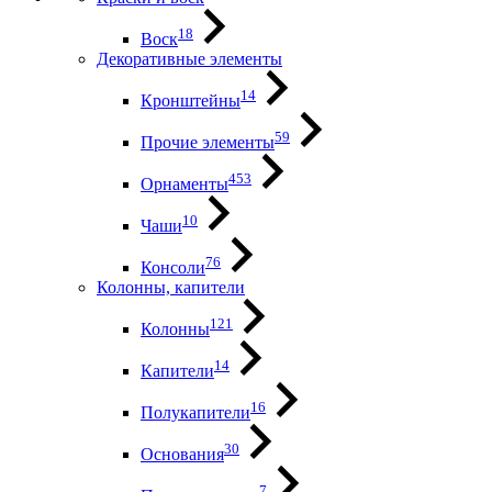
18
Воск
Декоративные элементы
14
Кронштейны
59
Прочие элементы
453
Орнаменты
10
Чаши
76
Консоли
Колонны, капители
121
Колонны
14
Капители
16
Полукапители
30
Основания
7