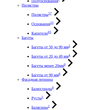
Полуоснования
Пилястры
57
Пилястры
33
Основания
65
Капители
Багеты
2
Багеты от 50 до 90 мм
4
Багеты от 20 до 49 мм
0
Багеты менее 20мм
0
Багеты от 90 мм
Фасадная лепнина
0
Балюстрады
1
Русты
2
Балясины