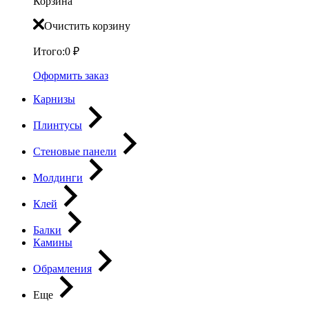
Корзина
Очистить корзину
Итого:
0
₽
Оформить заказ
Карнизы
Плинтусы
Стеновые панели
Молдинги
Клей
Балки
Камины
Обрамления
Еще