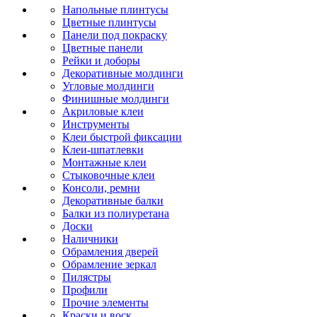
Напольные плинтусы
Цветные плинтусы
Панели под покраску
Цветные панели
Рейки и доборы
Декоративные молдинги
Угловые молдинги
Финишные молдинги
Акриловые клеи
Инструменты
Клеи быстрой фиксации
Клеи-шпатлевки
Монтажные клеи
Стыковочные клеи
Консоли, ремни
Декоративные балки
Балки из полиуретана
Доски
Наличники
Обрамления дверей
Обрамление зеркал
Пилястры
Профили
Прочие элементы
Краски и воск