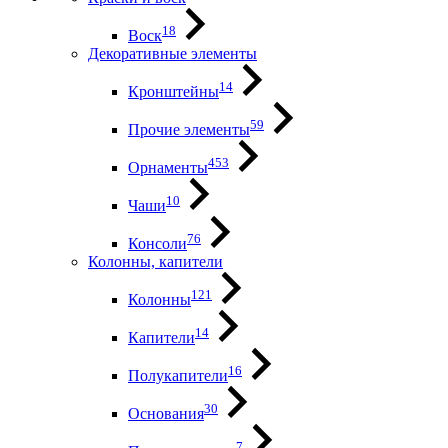
18
Воск
Декоративные элементы
14
Кронштейны
59
Прочие элементы
453
Орнаменты
10
Чаши
76
Консоли
Колонны, капители
121
Колонны
14
Капители
16
Полукапители
30
Основания
7