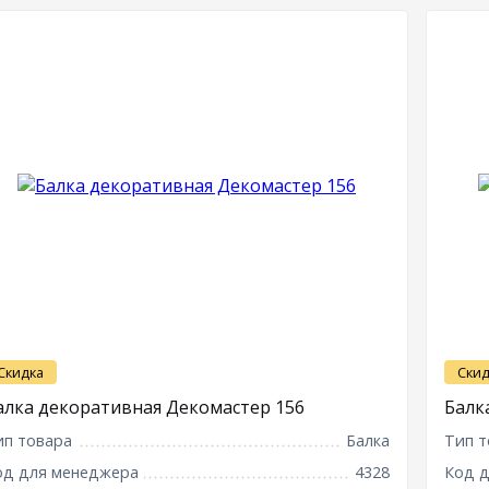
Скидка
Скид
алка декоративная Декомастер 156
Балк
ип товара
Балка
Тип т
од для менеджера
4328
Код 