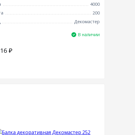
а
4000
та
200
д
Декомастер
В наличии
916
₽