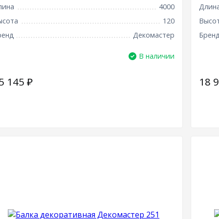
лина
4000
Длин
ысота
120
Высо
ренд
Декомастер
Брен
В наличии
5 145
₽
18 