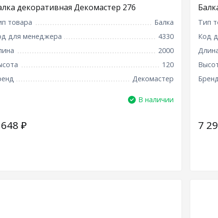
алка декоративная Декомастер 276
Балк
ип товара
Балка
Тип т
од для менеджера
4330
Код 
лина
2000
Длин
ысота
120
Высо
ренд
Декомастер
Брен
В наличии
 648
₽
7 2