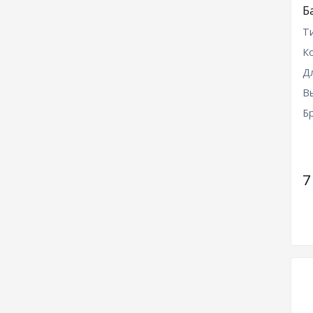
Б
Т
К
Д
В
Б
7