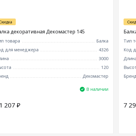
Скидка
Скид
алка декоративная Декомастер 145
Балк
ип товара
Балка
Тип т
од для менеджера
4326
Код 
лина
3000
Длин
ысота
120
Высо
ренд
Декомастер
Брен
В наличии
1 207
₽
7 2