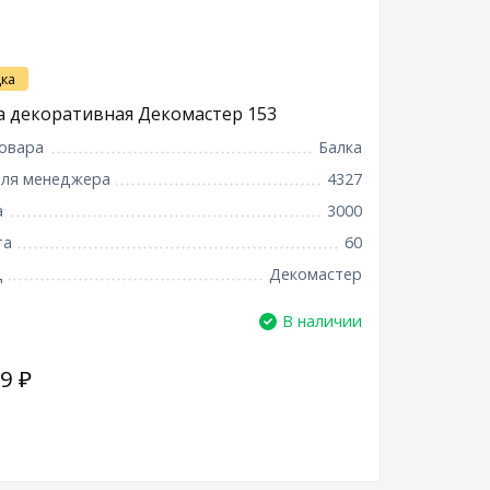
ка
а декоративная Декомастер 153
овара
Балка
для менеджера
4327
а
3000
та
60
д
Декомастер
В наличии
99
₽