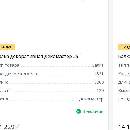
Скидка
Скид
алка декоративная Декомастер 251
Балк
ип товара
Балка
Тип т
од для менеджера
4321
Код 
лина
3000
Длин
ысота
120
Высо
ренд
Декомастер
Брен
В наличии
1 229
₽
14 