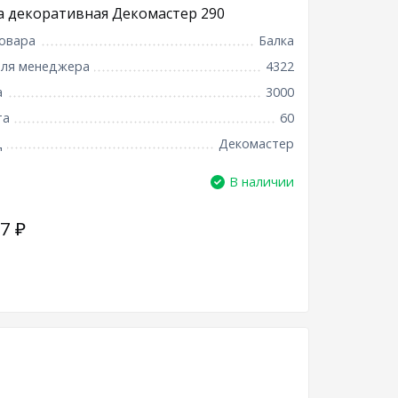
а декоративная Декомастер 290
овара
Балка
для менеджера
4322
а
3000
та
60
д
Декомастер
В наличии
97
₽