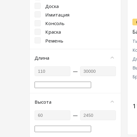
Доска
Имитация
Консоль
Б
Краска
Ремень
Т
К
Длина
Д
В
—
Б
Высота
1
—