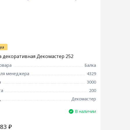
ка
а декоративная Декомастер 252
овара
Балка
для менеджера
4329
а
3000
та
200
д
Декомастер
В наличии
183
₽