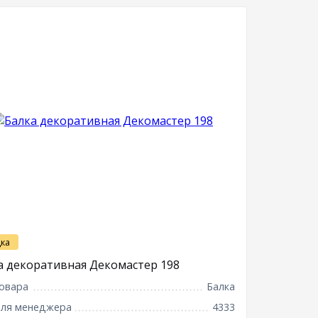
ка
а декоративная Декомастер 198
овара
Балка
для менеджера
4333