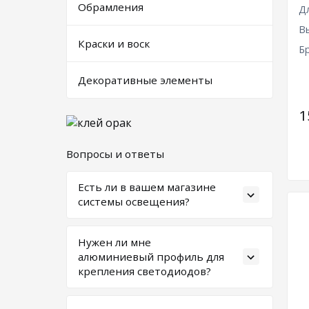
Обрамления
Д
В
Краски и воск
Б
Декоративные элементы
1
Вопросы и ответы
Есть ли в вашем магазине
системы освещения?
Нет, в нашем магазине можно
приобрести только потолочные
Нужен ли мне
плинтусы со светодиодами и клеи.
алюминиевый профиль для
Другие элементы освещения
крепления светодиодов?
можно заказывать у
Алюминиевый профиль
специализированных
понадобится только в случае, если