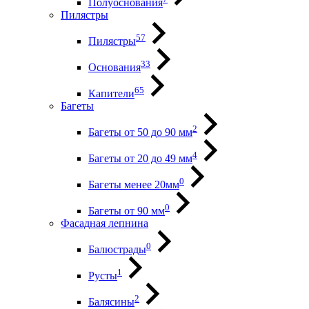
Полуоснования
Пилястры
57
Пилястры
33
Основания
65
Капители
Багеты
2
Багеты от 50 до 90 мм
4
Багеты от 20 до 49 мм
0
Багеты менее 20мм
0
Багеты от 90 мм
Фасадная лепнина
0
Балюстрады
1
Русты
2
Балясины