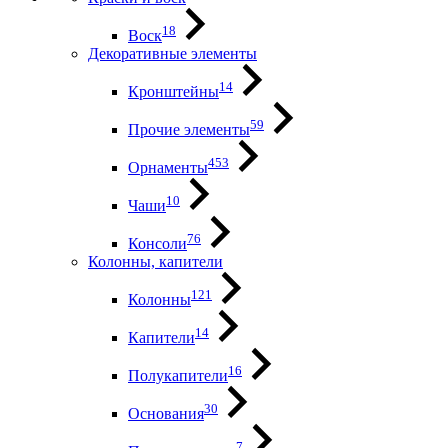
18
Воск
Декоративные элементы
14
Кронштейны
59
Прочие элементы
453
Орнаменты
10
Чаши
76
Консоли
Колонны, капители
121
Колонны
14
Капители
16
Полукапители
30
Основания
7