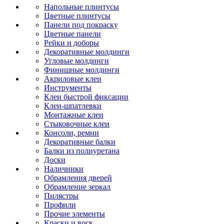
Напольные плинтусы
Цветные плинтусы
Панели под покраску
Цветные панели
Рейки и доборы
Декоративные молдинги
Угловые молдинги
Финишные молдинги
Акриловые клеи
Инструменты
Клеи быстрой фиксации
Клеи-шпатлевки
Монтажные клеи
Стыковочные клеи
Консоли, ремни
Декоративные балки
Балки из полиуретана
Доски
Наличники
Обрамления дверей
Обрамление зеркал
Пилястры
Профили
Прочие элементы
Краски и воск