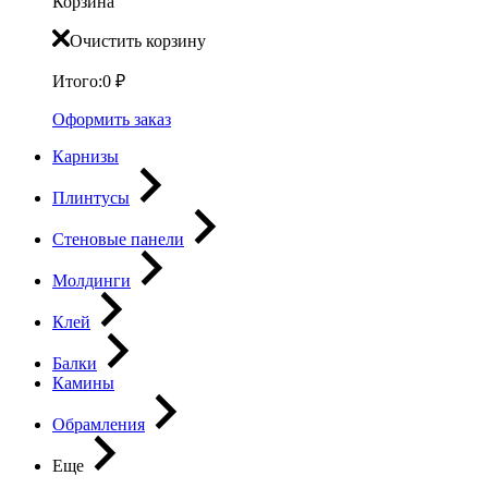
Корзина
Очистить корзину
Итого:
0
₽
Оформить заказ
Карнизы
Плинтусы
Стеновые панели
Молдинги
Клей
Балки
Камины
Обрамления
Еще