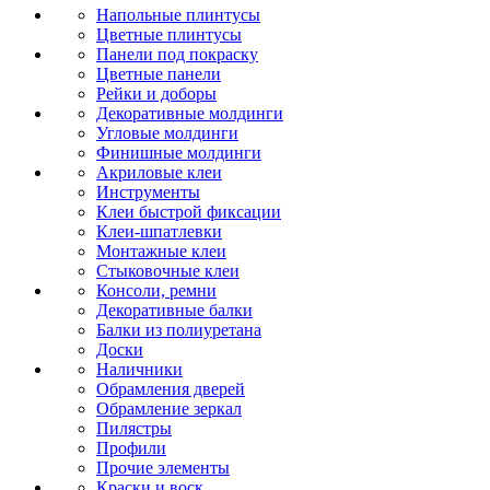
Напольные плинтусы
Цветные плинтусы
Панели под покраску
Цветные панели
Рейки и доборы
Декоративные молдинги
Угловые молдинги
Финишные молдинги
Акриловые клеи
Инструменты
Клеи быстрой фиксации
Клеи-шпатлевки
Монтажные клеи
Стыковочные клеи
Консоли, ремни
Декоративные балки
Балки из полиуретана
Доски
Наличники
Обрамления дверей
Обрамление зеркал
Пилястры
Профили
Прочие элементы
Краски и воск