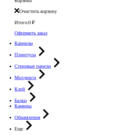
Корзина
Очистить корзину
Итого:
0
₽
Оформить заказ
Карнизы
Плинтусы
Стеновые панели
Молдинги
Клей
Балки
Камины
Обрамления
Еще