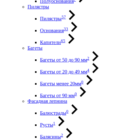
Полуоснования
Пилястры
57
Пилястры
33
Основания
65
Капители
Багеты
2
Багеты от 50 до 90 мм
4
Багеты от 20 до 49 мм
0
Багеты менее 20мм
0
Багеты от 90 мм
Фасадная лепнина
0
Балюстрады
1
Русты
2
Балясины