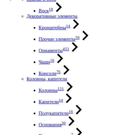
18
Воск
Декоративные элементы
14
Кронштейны
59
Прочие элементы
453
Орнаменты
10
Чаши
76
Консоли
Колонны, капители
121
Колонны
14
Капители
16
Полукапители
30
Основания
7